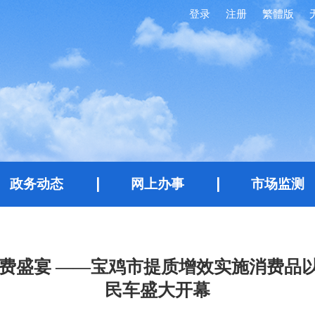
登录
注册
繁體版
政务动态
网上办事
市场监测
费盛宴 ——宝鸡市提质增效实施消费品以
民车盛大开幕