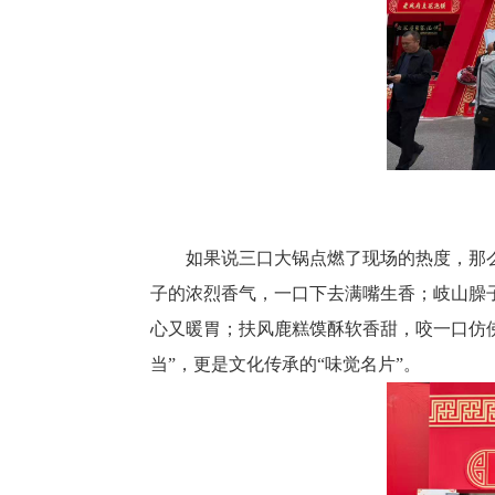
如果说三口大锅点燃了现场的热度，那
子的浓烈香气，一口下去满嘴生香；岐山臊
心又暖胃；扶风鹿糕馍酥软香甜，咬一口仿
当”，更是文化传承的“味觉名片”。