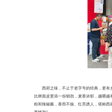
西府之味，不止于老字号的经典，更有
比擀面皮更添一份韧劲，麦香浓郁，越嚼越
粉和辣椒酱，香而不燥、红亮诱人，堪称西府