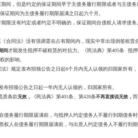
证期间，但是约定的保证期间早于主债务履行期限或者与主债务
保证期间为主债务履行期限届满之日起六个月。
行期限没有约定或者约定不明确的，保证期间自债权人请求债务
原《合同法》没有强调需在占有期间内，现实中常出现倒签租赁合
才能发生抵押不破租赁的对抗力。《民法典》第405条 抵
期间
权的影响。
权法》规定发布招领公告之日起6个月内无人认领的归国家所有，《
物自发布招领公告之日起一年内无人认领的，归国家所有。
、流质条款
《民法典》第401条、第428条
而
无效，
不再直接说无效，
权人在债务履行期限届满前，与抵押人约定债务人不履行到期债务
条 质权人在债务履行期限届满前，与出质人约定债务人不履行到