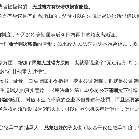
效或者被撤销的，
无过错方有权请求损害赔偿。
亲子关系有异议且有正当理由的，父母可以向法院提起诉讼请求确认
制度，30天的冷静期届满后30日内再申请颁发离婚证。
期
增一种
的情形：如果经人民法院判决不准离婚后，双
准予判决离婚
分割方面，
也就是说这个“无过错方”可以
增加了照顾无过错方原则，
款“有其他重大过错”。
书、代书、录音、口头遗嘱不得撤销、变更公证遗嘱，也就是公证
重遗嘱人的真实意愿，《民法典》第1142条将
拉下神坛
公证遗嘱
的应用。对破坏生态环境的企业不但要进行处罚，而且还要
赔偿
土地经营权的流转期限为5年以上，可以向登记机关申请登记，登记
法定继承中的继承人，
也可以基于代位继承制度，
兄弟姐妹的子女