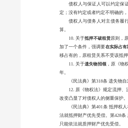
债权人与保证人可以约定保
定；没有约定或者约定不明确的，
债权人与债务人对主债务履
算。
10. 关于
原则，
抵押不破租赁
加了一个条件，强调要
在实际占有
移占有的，原租赁关系不受该抵押
11. 关于
，原《物
遗失物招领
年。
《民法典》第318条 遗失
12. 原《物权法》规定流押
改变凸显了对债权人的侧重保护。
《民法典》第401条 抵押
法就抵押财产优先受偿。第428
只能依法就质押财产优先受偿。