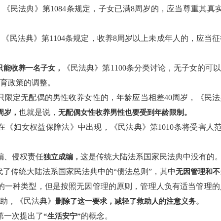
，《民法典》第1084条规定，子女已满8周岁的，应当尊重其真
《民法典》第1104条规定，收养8周岁以上未成年人的，应当
《民法典》第1100条分类讨论，无子女的可
只能收养一名子女，
生育政策的调整。
养只限定无配偶的男性收养女性的，年龄应当相差40周岁，《民法
也就是说，
周岁，
无配偶女性收养男性也要受到年龄限制。
只在《妇女权益保障法》中出现，《民法典》第1010条将受害人
成编、侵权责任
这是传统大陆法系国家民法典中没有的
独立成编，
”取代了传统大陆法系国家民法典中的“债法总则”，其中
无因管理和不
管理的一种类型，但是按照无因管理的原则，管理人负有适当管理
互助，《民法典》
删除了这一要求，减轻了救助人的注意义务。
，第一次提出了
的概念。
“生活安宁”