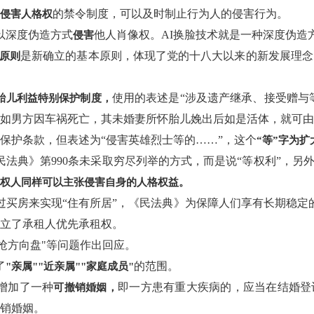
的禁令制度，可以及时制止行为人的侵害行为。
侵害人格权
止以深度伪造方式
他人肖像权。AI换脸技术就是一种深度伪造
侵害
是新确立的基本原则，体现了党的十八大以来的新发展理念
原则
使用的表述是“涉及遗产继承、接受赠与等
胎儿利益特别保护制度，
如男方因车祸死亡，其未婚妻所怀胎儿娩出后如是活体，就可由
为英烈保护条款，但表述为“侵害英雄烈士等的……”，这个
“等”字为
《民法典》第990条未采取穷尽列举的方式，而是说“等权利”，
权人同样可以主张侵害自身的人格权益。
都通过买房来实现“住有所居”，《民法典》为保障人们享有长期稳定
确立了承租人优先承租权。
"抢方向盘"等问题作出回应。
了
的范围。
"亲属""近亲属""家庭成员"
外增加了一种
即一方患有重大疾病的，应当在结婚登
可撤销婚姻，
销婚姻。