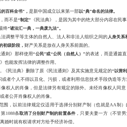
是新中国成立以来第一部
活的百科全书”，
以“典”命名的法律。
，而不是
《民法典》，是因为其中的绝大部分内容在民事
“制定”
最终
“诸法汇一典，一典废九法”。
：“民法调整平等主体的自然人、法人和非法人组织之间的
人身关系
财产关系是放在人身关系前面的。
的初级阶段，
法通则》那样使用
的表述，而是通篇直
“公民”或“公民（自然人）”
》也能发挥法律的调整作用。
，《民法典》删除了原《民法通则》及其实施意见规定的
“以营利
何组织或者个人不得以丑化、污损，或者利用信息技术手段伪造等
肖像权人的肖像，但是法律另有规定的除外。未经肖像权人同意
或者公开肖像权人的肖像。
范围，以前法律规定仅适用于选择分别财产制（也就是AA制）
1088条
，只要夫妻一方（不管男
取消了分别财产制的前置条件
离婚时就有权请求对方给予经济补偿。