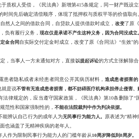
优先于质权人受偿，《民法典》新增第415条规定，同一财产既设
的时间先后确定清偿顺序，体现了抵押权与质权平等的价值取向
规定，自然人之间的借款合同，自贷款人提供借款时成立，
了原《
改变
，负有履行义务，
现在仅是承诺不产生这种义务，因为合同没成立
，
自实际交付定金时成立，改变了原《合同法》“生效”
定金合同
明确规定，当事人一方未通知对方，直接
的方式主张解除合
以提起诉讼
定泄露患者隐私或者未经患者同意公开其病历材料，
造成患者损害的
也就是说
不管有无造成患者损害，都不妨碍医疗机构承担停止侵害、
，没有法律规定的，应当遵守国家政策，《民法典》第10条删除了
有规范性和国家强制性的，
不能在法院裁判中作为判决依据。
定，不能辨认自己行为的成年人为
原表述为“精神
无民事行为能力人。
面也涵盖了无精神疾病的老年人。
未成年人作为限制民事行为能力人的门槛年龄从
10周岁降低到8周岁。